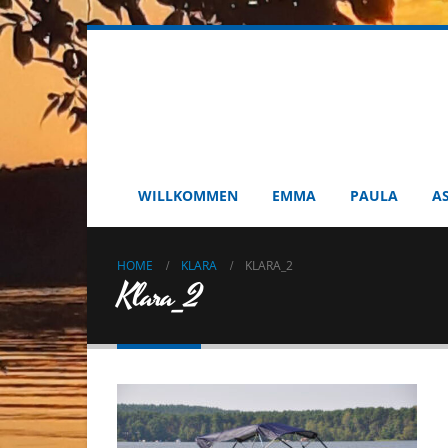
WILLKOMMEN
EMMA
PAULA
A
HOME
KLARA
KLARA_2
Klara_2