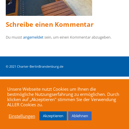
Schreibe einen Kommentar
Du musst
angemeldet
sein, um einen Kommentar abzugeben.
© 2021 Charter-BerlinBrandenburg.de
Unsere Webseite nutzt Cookies um Ihnen die
bestmögliche Nutzungserfahrung zu ermöglichen. Durch
klicken auf „Akzeptieren" stimmen Sie der Verwendung
ALLER Cookies zu.
Einstellungen
Akzeptieren
Ablehnen