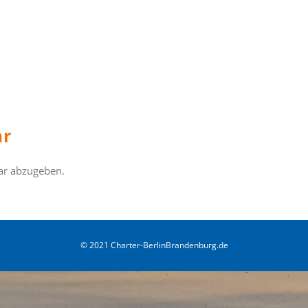
ar
ar abzugeben.
© 2021 Charter-BerlinBrandenburg.de