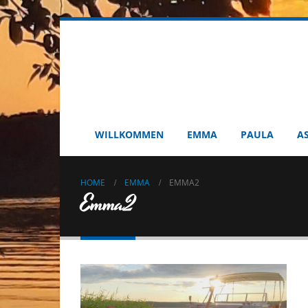
WILLKOMMEN
EMMA
PAULA
A
HOME
EMMA
EMMA2
Emma2