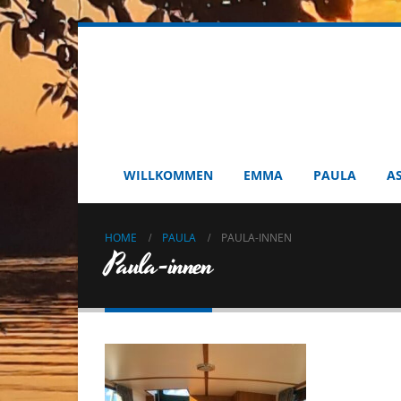
WILLKOMMEN
EMMA
PAULA
A
HOME
PAULA
PAULA-INNEN
Paula-innen