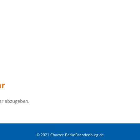
ar
ar abzugeben.
© 2021 Charter-BerlinBrandenburg.de